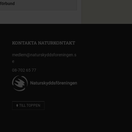
förbund
KONTAKTA NATURKONTAKT
medlem@naturskyddsforeningen.s
e
08-702 65 77
TILL TOPPEN