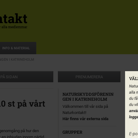
INFO & MATERIAL
GEN I KATRINEHOLM
 PÅ SIDAN
PRENUMERERA
VÄL
Natur
alla 
NATURSKYDDSFÖRENIN
du få
GEN I KATRINEHOLM
0 st på vårt
du vi
Välkommen till vår sida på
anvä
Naturkontakt!
logga
Här finns vår externa sida
n genomgång på hur den
GRUPPER
E-po
 en inbjudan innom närtid.