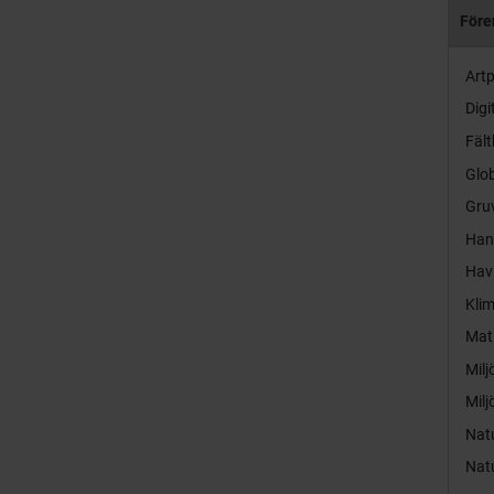
Före
Artp
Digi
Fält
Glob
Gruv
Hand
Hav
Kli
Mat
Milj
Milj
Nat
Nat