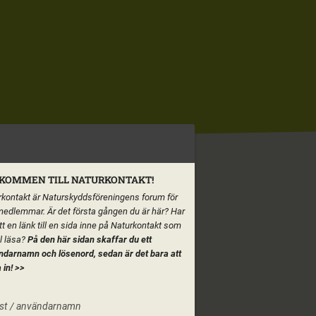
KOMMEN TILL NATURKONTAKT!
kontakt är Naturskyddsföreningens forum för
medlemmar. Är det första gången du är här? Har
tt en länk till en sida inne på Naturkontakt som
ll läsa?
På den här sidan skaffar du ett
ndarnamn och lösenord, sedan är det bara att
 in!
>>
st / användarnamn