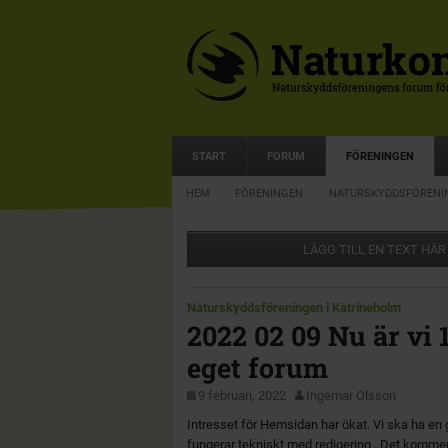
START
FORUM
FÖRENINGEN
HEM
FÖRENINGEN
NATURSKYDDSFÖRENIN
LÄGG TILL EN TEXT HÄR
Naturskyddsföreningen i Katrineholm
2022 02 09 Nu är vi 1
eget forum
9 februari, 2022
Ingemar Olsson
Intresset för Hemsidan har ökat. Vi ska ha e
fungerar tekniskt med redigering . Det kommer