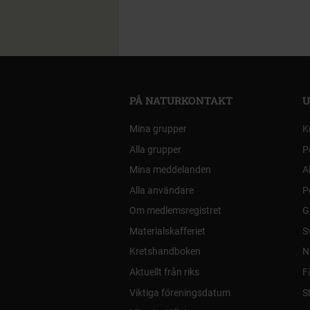
PÅ NATURKONTAKT
U
Mina grupper
K
Alla grupper
P
Mina meddelanden
A
Alla användare
P
Om medlemsregistret
G
Materialskafferiet
S
Kretshandboken
N
Aktuellt från riks
F
Viktiga föreningsdatum
S