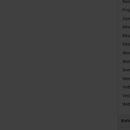
Natu
Proj
Ope
Rik
Rik
Rik
Sko
Sko
Sver
Idee
Val
Vind
Web
Kret