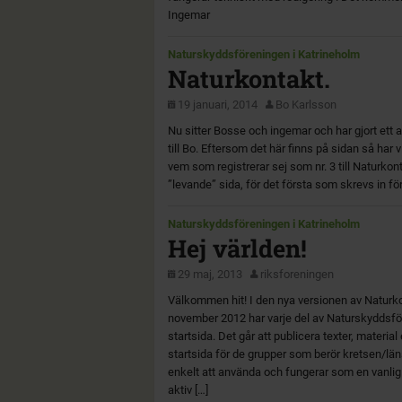
Ingemar
Naturskyddsföreningen i Katrineholm
Naturkontakt.
19 januari, 2014
Bo Karlsson
Nu sitter Bosse och ingemar och har gjort ett 
till Bo. Eftersom det här finns på sidan så har 
vem som registrerar sej som nr. 3 till Naturkont
”levande” sida, för det första som skrevs in f
Naturskyddsföreningen i Katrineholm
Hej världen!
29 maj, 2013
riksforeningen
Välkommen hit! I den nya versionen av Naturk
november 2012 har varje del av Naturskyddsfö
startsida. Det går att publicera texter, materia
startsida för de grupper som berör kretsen/lä
enkelt att använda och fungerar som en vanli
aktiv […]