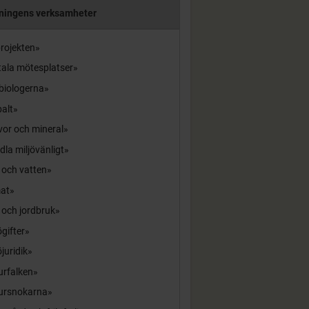
ningens verksamheter
rojekten
tala mötesplatser
biologerna
alt
or och mineral
la miljövänligt
 och vatten
mat
 och jordbruk
ögifter
öjuridik
urfalken
ursnokarna