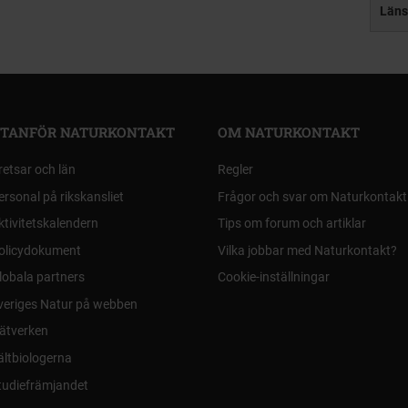
Läns
TANFÖR NATURKONTAKT
OM NATURKONTAKT
retsar och län
Regler
ersonal på rikskansliet
Frågor och svar om Naturkontakt
ktivitetskalendern
Tips om forum och artiklar
olicydokument
Vilka jobbar med Naturkontakt?
lobala partners
Cookie-inställningar
veriges Natur på webben
ätverken
ältbiologerna
tudiefrämjandet