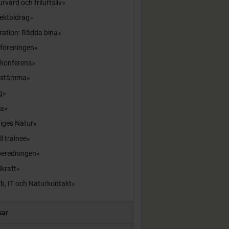
rvård och friluftsliv
ektbidrag
ration: Rädda bina
sföreningen
skonferens
sstämma
g
la
iges Natur
ll trainee
beredningen
kraft
b, IT och Naturkontakt
sar